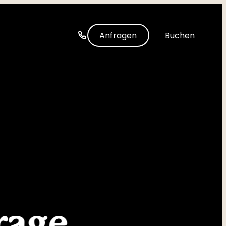
-----
Anfragen
Buchen
rage