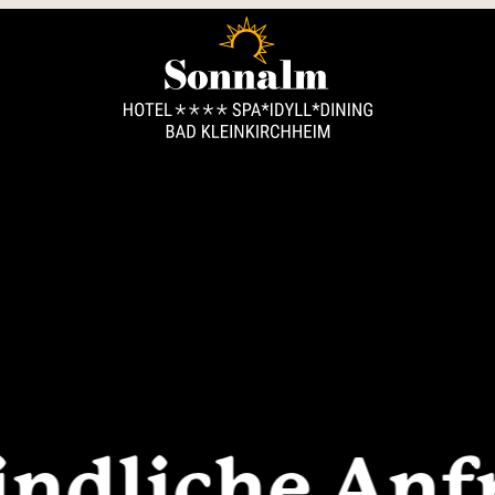
----
ndliche Anf