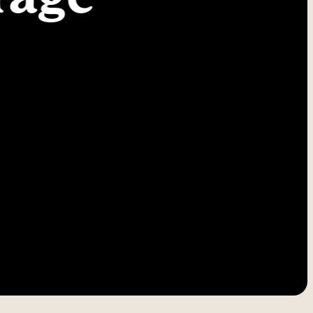
-----