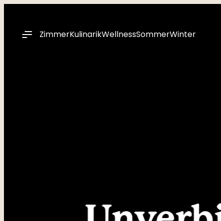
----
Zimmer
Kulinarik
Wellness
Sommer
Winter
Unverbi