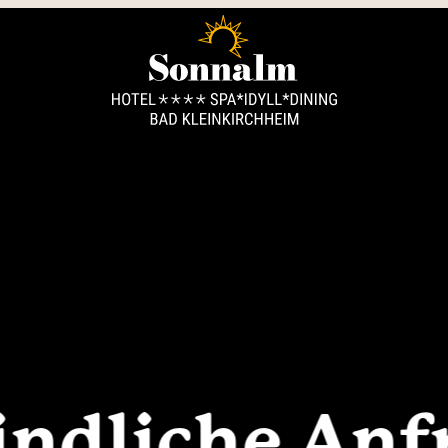
----
ndliche Anf