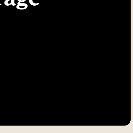
-----