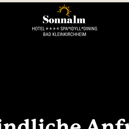
----
ndliche Anf