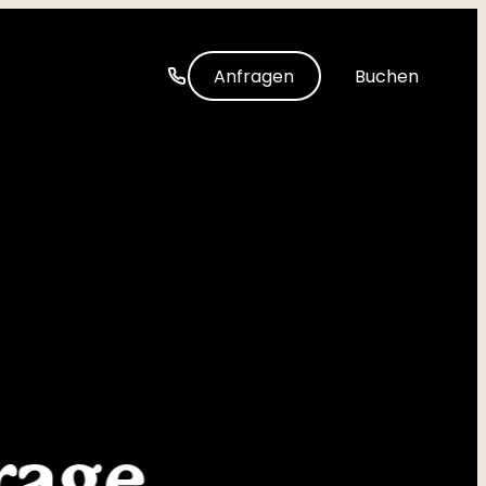
-----
Anfragen
Buchen
rage