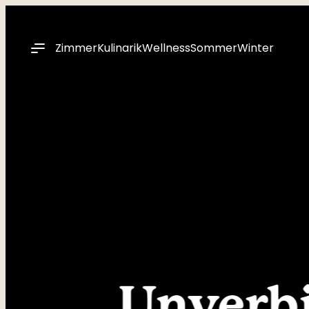
----
Zimmer
Kulinarik
Wellness
Sommer
Winter
Unverbi