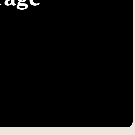
-----