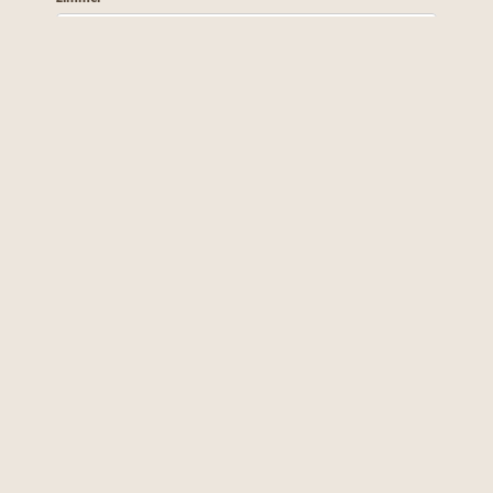
----
----