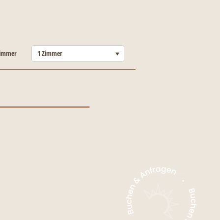
-----