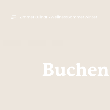
----
Zimmer
Kulinarik
Wellness
Sommer
Winter
Buchen