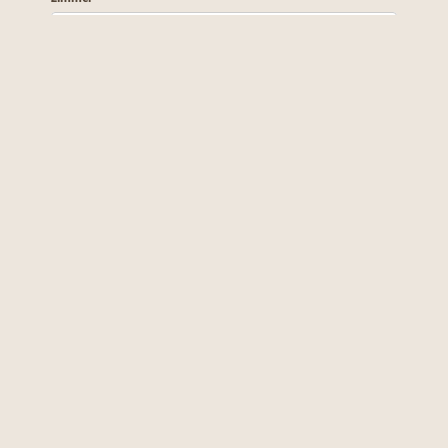
----
----