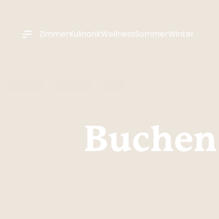
----
Zimmer
Kulinarik
Wellness
Sommer
Winter
Buchen