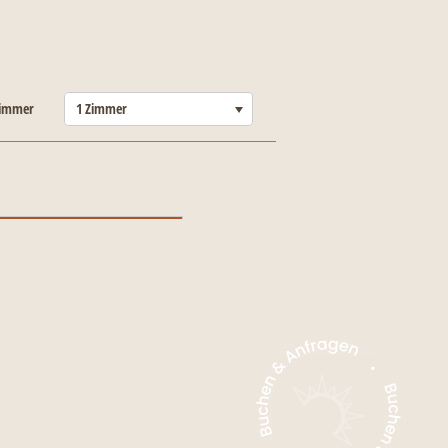
-----