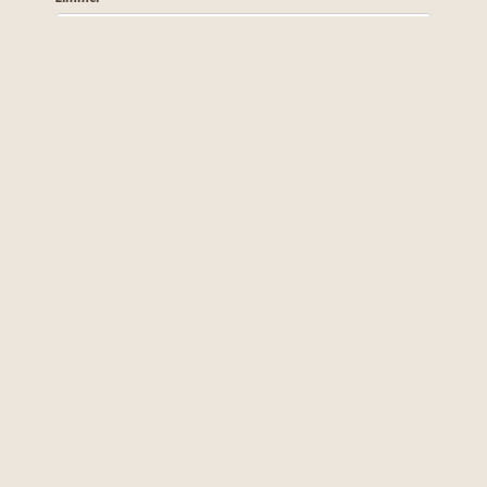
----
----