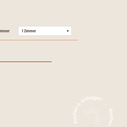
-----