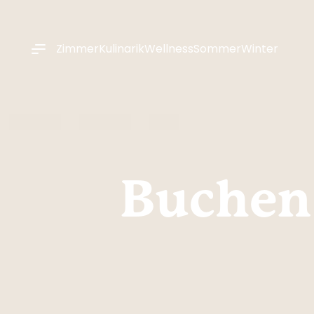
----
Zimmer
Kulinarik
Wellness
Sommer
Winter
Buchen