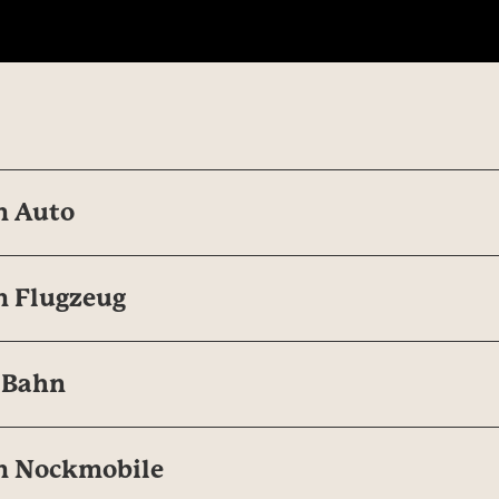
men
m Auto
m Flugzeug
r Bahn
m Nockmobile