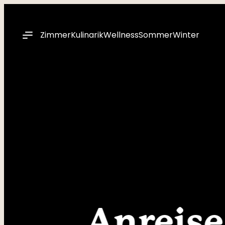
----
Zimmer
Kulinarik
Wellness
Sommer
Winter
Anreise