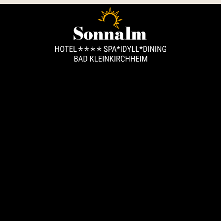
----
 