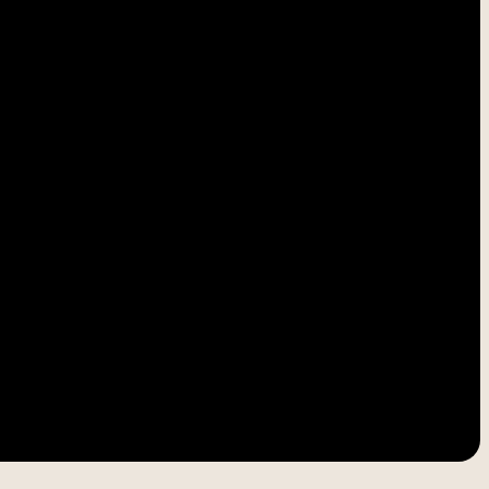
-----