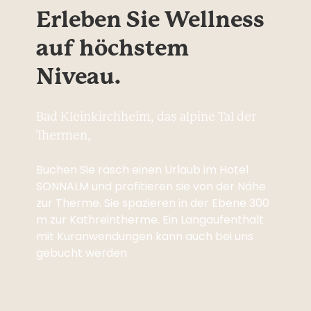
Erleben Sie Wellness 
auf höchstem 
Niveau.
Bad Kleinkirchheim, das alpine Tal der
Thermen,
Buchen Sie rasch einen Urlaub im Hotel
SONNALM und profitieren sie von der Nähe
zur Therme. Sie spazieren in der Ebene 300
m zur Kathreintherme. Ein Langaufenthalt
mit Kuranwendungen kann auch bei uns
gebucht werden.