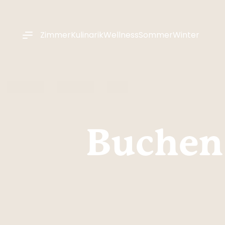
----
Zimmer
Kulinarik
Wellness
Sommer
Winter
Buchen