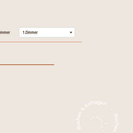
-----