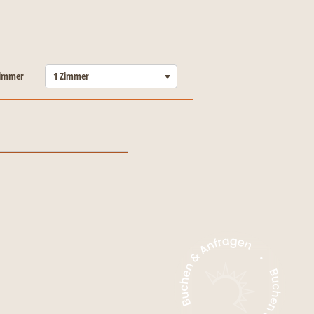
-----