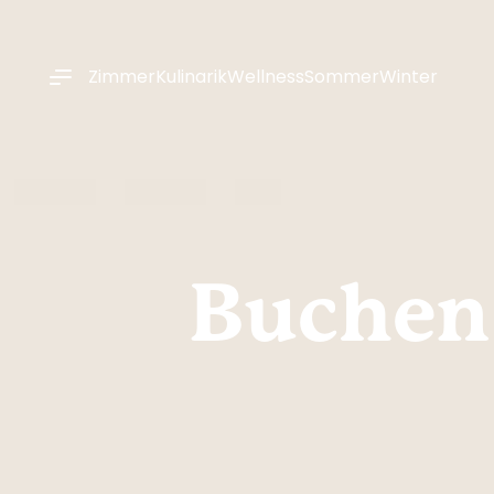
----
Zimmer
Kulinarik
Wellness
Sommer
Winter
Buchen