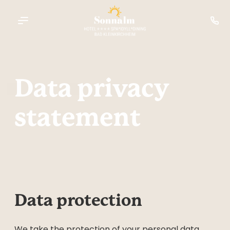
----
Data privacy 
statement
Data protection
We take the protection of your personal data